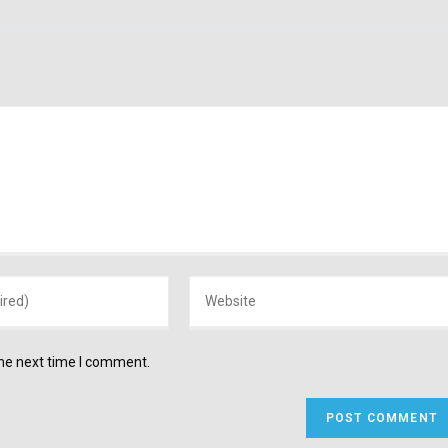
Enter
your
website
the next time I comment.
URL
(optional)