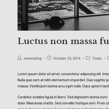
Luctus non massa fus
Post
Post
Post
P
newstarlog
October 25, 2016
Tricks
author:
published:
category:
c
Lorem ipsum dolor sit amet, consectetur adipiscing elit. Inte
Nulla quis sem at nibh elementum imperdiet. Duis sagittis 
massa. Vestibulum lacinia arcu eget nulla. Class aptent taci
Curabitur sodales ligula in libero. Sed dignissim lacinia nun
dolor. Maecenas mattis. Sed convallis tristique sem. Proin ut l