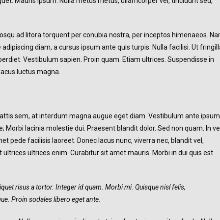
liquet. Mauris ipsum. Nulla metus metus, ullamcorper vel, tincidunt sed,
iosqu ad litora torquent per conubia nostra, per inceptos himenaeos. N
dipiscing diam, a cursus ipsum ante quis turpis. Nulla facilisi. Ut fringill
erdiet. Vestibulum sapien. Proin quam. Etiam ultrices. Suspendisse in
 lacus luctus magna.
attis sem, at interdum magna augue eget diam. Vestibulum ante ipsum
ae; Morbi lacinia molestie dui. Praesent blandit dolor. Sed non quam. In ve
pede facilisis laoreet. Donec lacus nunc, viverra nec, blandit vel,
ultrices ultrices enim. Curabitur sit amet mauris. Morbi in dui quis est
quet risus a tortor. Integer id quam. Morbi mi. Quisque nisl felis,
ugue. Proin sodales libero eget ante.