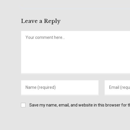
Leave a Reply
Comment
Enter
Enter
your
your
name
email
or
Save my name, email, and website in this browser for 
address
username
to
to
comment
comment