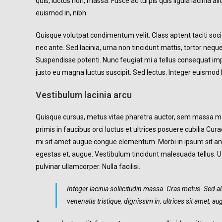
quis, luctus non, massa. Fusce ac turpis quis ligula lacinia a
euismod in, nibh.
Quisque volutpat condimentum velit. Class aptent taciti soc
nec ante. Sed lacinia, urna non tincidunt mattis, tortor neque a
Suspendisse potenti. Nunc feugiat mi a tellus consequat imp
justo eu magna luctus suscipit. Sed lectus. Integer euismod
Vestibulum lacinia arcu
Quisque cursus, metus vitae pharetra auctor, sem massa m
primis in faucibus orci luctus et ultrices posuere cubilia Cur
mi sit amet augue congue elementum. Morbi in ipsum sit amet 
egestas et, augue. Vestibulum tincidunt malesuada tellus. Ut 
pulvinar ullamcorper. Nulla facilisi.
Integer lacinia sollicitudin massa. Cras metus. Sed ali
venenatis tristique, dignissim in, ultrices sit amet, a