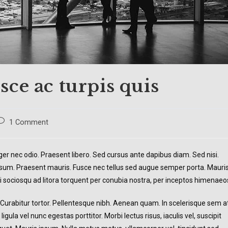
ce ac turpis quis
ost
1 Comment
omments:
ger nec odio. Praesent libero. Sed cursus ante dapibus diam. Sed nisi.
ipsum. Praesent mauris. Fusce nec tellus sed augue semper porta. Mauri
ti sociosqu ad litora torquent per conubia nostra, per inceptos himenaeo
c. Curabitur tortor. Pellentesque nibh. Aenean quam. In scelerisque sem a
igula vel nunc egestas porttitor. Morbi lectus risus, iaculis vel, suscipit