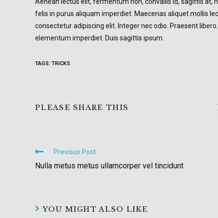
Aenean lectus elit, fermentum non, convallis id, sagittis at, neq
felis in purus aliquam imperdiet. Maecenas aliquet mollis le
consectetur adipiscing elit. Integer nec odio. Praesent liber
elementum imperdiet. Duis sagittis ipsum.
TAGS:
TRICKS
SHARE
PLEASE SHARE THIS
THIS
CONTENT
Read
Previous Post
more
Nulla metus metus ullamcorper vel tincidunt
articles
YOU MIGHT ALSO LIKE